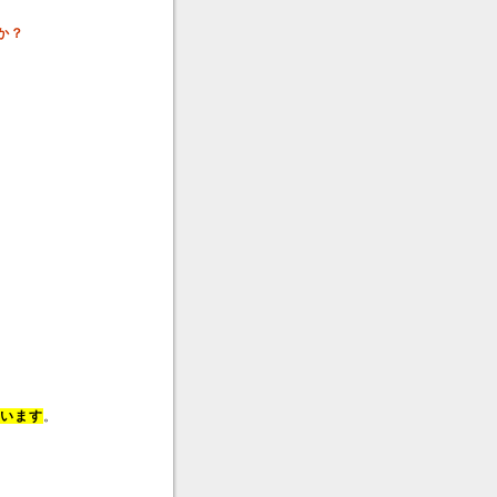
か？
います
。