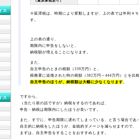
（重加算税あり）
イス
※延滞税は、時期により変動しますが、上の表では年利４％
す。
上の表の通り、
期限内に申告をしないと、
納税額が増えることになります。
また、
自主申告のときの税額（339万円）と、
税務署に追徴された時の税額（382万円～444万円）とを比
自主申告のほうが、納税額は大幅に少なくなります
。
ですから、
イス
（当たり前の話ですが）納税をするのであれば、
申告・納税は期限内にしたほうが良いです。
また、すでに、申告期限に遅れてしまっている、と言う場合であ
自主的に納税をしたほうが、金銭的ダメージを減らせますので、
まずは、自主申告をすることをおすすめします。