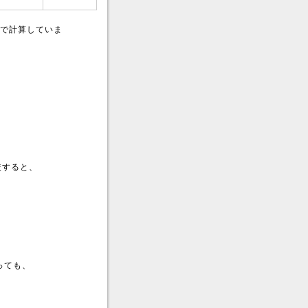
で計算していま
較すると、
っても、