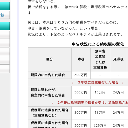
申告をしないと、
後で納税をする際に、無申告加算税・延滞税等のペナルティ
す。
方法
例えば、本来は３００万円の納税をすべきだったのに、
申告・納税をしていなかった、という場合、
状況により、下記のようなペナルティが上乗せされます。
申告状況による納税額の変化
無申告
加算税
区分
本税
延滞税
または
重加算税
期限内に申告した場合
300万円
－
－
↓ ２年後に自主納付した場合 ↓
期限に遅れたが、
300万円
15万円
24万円
自主的に申告した場合
↓ ２年後に税務調査で指摘を受け、追徴課税され
税務署に追徴された場合
300万円
58万円
24万円
（重加算税
なし
）
税務署に追徴された場合
300万円
120万円
24万円