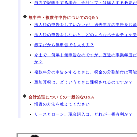
自力で記帳をする場合、会計ソフトは購入する必要が
無申告・複数年申告についてのQ&A
法人税の申告をしていないが、過去年度の申告をお願
法人税の申告をしないと、どのようなペナルティを受
赤字だから無申告でも大丈夫？
今まで、何年も無申告なのですが、直近の事業年度だ
か？
複数年分の申告をするときに、税金の分割納付は可能
重加算税は、どういうときに課税されるのですか？
会計処理についての一般的なQ&A
増資の方法を教えてください
リースとローン、現金購入は、どれが一番有利か？