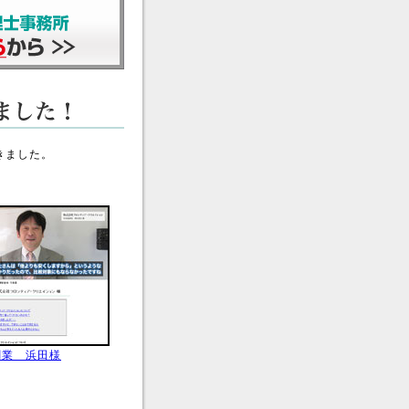
きました。
刷業 浜田様